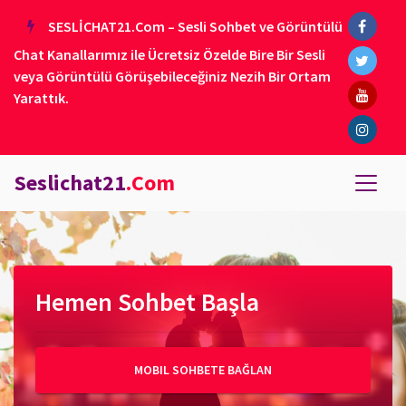
SESLİCHAT21.Com – Sesli Sohbet ve Görüntülü
Chat Kanallarımız ile Ücretsiz Özelde Bire Bir Sesli
veya Görüntülü Görüşebileceğiniz Nezih Bir Ortam
Yarattık.
Seslichat21
.Com
Hemen Sohbet Başla
MOBIL SOHBETE BAĞLAN