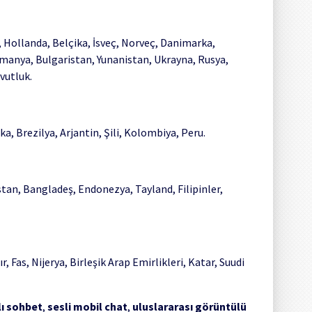
a, Hollanda, Belçika, İsveç, Norveç, Danimarka,
omanya, Bulgaristan, Yunanistan, Ukrayna, Rusya,
vutluk.
a, Brezilya, Arjantin, Şili, Kolombiya, Peru.
tan, Bangladeş, Endonezya, Tayland, Filipinler,
r, Fas, Nijerya, Birleşik Arap Emirlikleri, Katar, Suudi
lı sohbet
,
sesli mobil chat
,
uluslararası görüntülü