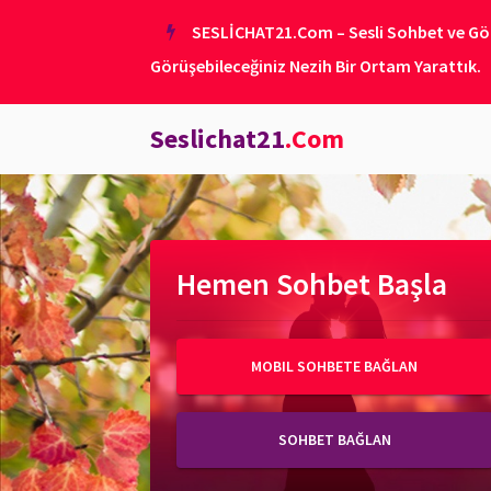
SESLİCHAT21.Com – Sesli Sohbet ve Görü
Görüşebileceğiniz Nezih Bir Ortam Yarattık.
Seslichat21
.Com
Hemen Sohbet Başla
MOBIL SOHBETE BAĞLAN
SOHBET BAĞLAN