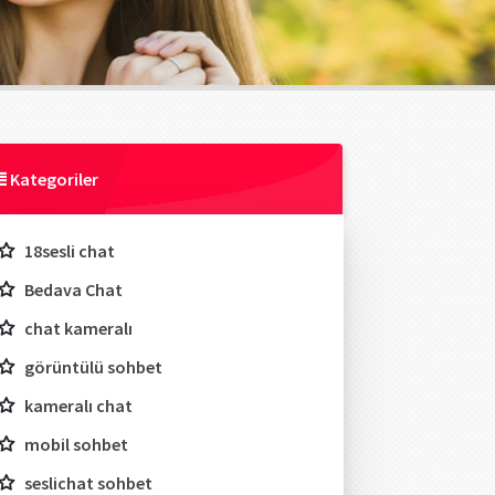
Kategoriler
18sesli chat
Bedava Chat
chat kameralı
görüntülü sohbet
kameralı chat
mobil sohbet
seslichat sohbet