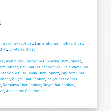
t
ı
,
görüntülü sohbet
,
kameralı chat
,
mobil sohbet
,
chat
,
ücretsiz sohbet
et.
,
Avusturya Chat Sohbet
,
Belçika Chat Sohbet
,
hat Sohbet
,
Danimarka Chat Sohbet
,
Finlandiya Chat
Chat Sohbet
,
Hollanda Chat Sohbet
,
İngiltere Chat
Sohbet
,
İsviçre Chat Sohbet
,
İtalyaChat Sohbet
,
t
,
Romanya Chat Sohbet
,
RusyaChat Sohbet
,
bet
,
Yunanistan Chat Sohbet