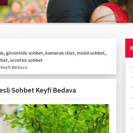
lı
,
görüntülü sohbet
,
kameralı chat
,
mobil sohbet
,
chat
,
ücretsiz sohbet
t Keyfi Bedava
Sesli Sohbet Keyfi Bedava