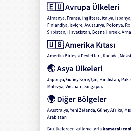
🇪🇺 Avrupa Ülkeleri
Almanya, Fransa, İngiltere, İtalya, İspany
Finlandiya, İsviçre, Avusturya, Polonya, R
Sırbistan, Hırvatistan, Bosna Hersek, Arna
🇺🇸 Amerika Kıtası
Amerika Birleşik Devletleri, Kanada, Meksik
🌏 Asya Ülkeleri
Japonya, Güney Kore, Çin, Hindistan, Pakis
Malezya, Vietnam, Singapur.
🌍 Diğer Bölgeler
Avustralya, Yeni Zelanda, Güney Afrika, Mısı
Arabistan.
Bu ülkelerden kullanıcılarla
kameralı can