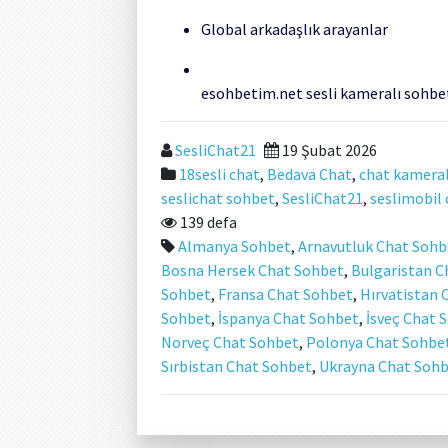
Global arkadaşlık arayanlar
esohbetim.net sesli kameralı sohbe
SesliChat21
19 Şubat 2026
18sesli chat
,
Bedava Chat
,
chat kameral
seslichat sohbet
,
SesliChat21
,
seslimobil 
139 defa
Almanya Sohbet
,
Arnavutluk Chat Sohb
Bosna Hersek Chat Sohbet
,
Bulgaristan C
Sohbet
,
Fransa Chat Sohbet
,
Hırvatistan 
Sohbet
,
İspanya Chat Sohbet
,
İsveç Chat 
Norveç Chat Sohbet
,
Polonya Chat Sohbe
Sırbistan Chat Sohbet
,
Ukrayna Chat Soh