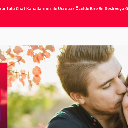
ntülü Chat Kanallarımız ile Ücretsiz Özelde Bire Bir Sesli veya 